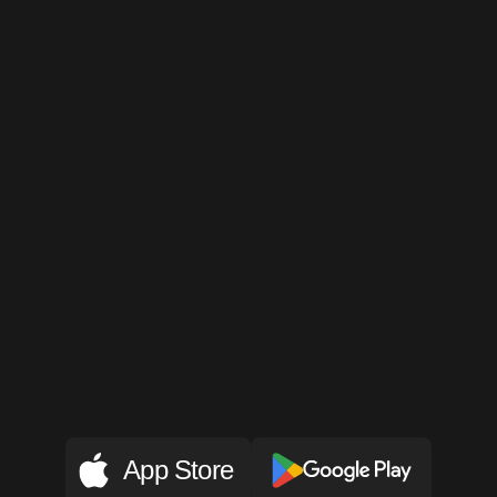
Продукт
Nebula: 
Spiritual
Guidance Space 
Ми створюємо продукт, мета якого —
допомагати та направляти людей на 
шляху до самопізнання і сприяти 
побудові щирих, глибоких зв’язків у 
житті, коханні
і з самими собою
App Store