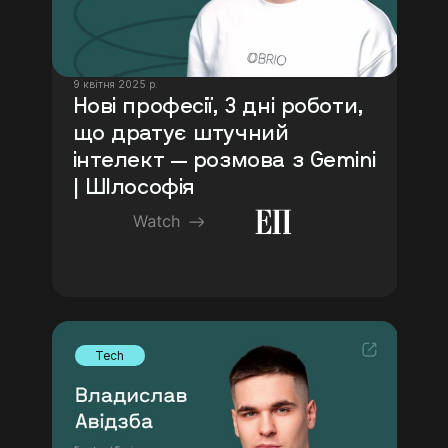
9 квітня 2025 р.
Нові професії, 3 дні роботи, 
що дратує штучний   
інтелект — розмова з Gemini 
| ШІлософія 
Tech