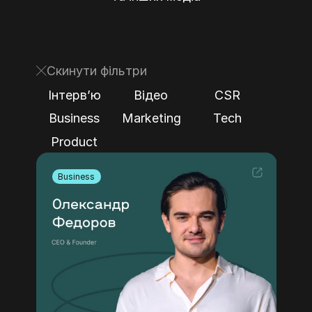
Скинути фільтри
Інтервʼю
Відео
CSR
Business
Marketing
Tech
Product
Business